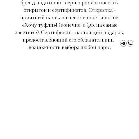
бренд подготовил серию романтических
открыток и сертификатов. Открытка -
приятный намек на неизменное женское:
«Хочу туфли»! (конечно, с QR на самые
заветные). Сертификат - настоящий подарок,
предоставляющий его обладательнице
возможность выбора любой пары.
Пусть все Ваши желания исполнятся!
С любовью, N.N.
Обувь
Открытки и сертификаты
Магазин
О бренде
Публикации в прессе
Доставка и оплата