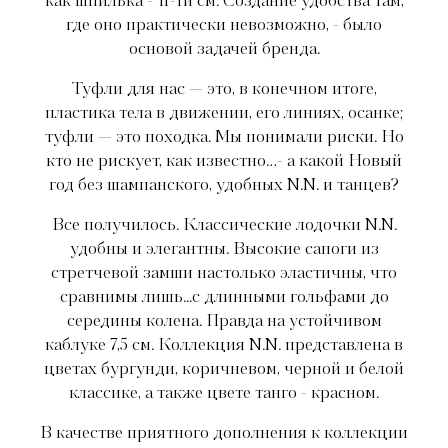
как шпилька - 11-ти см. Создание удобства там,
где оно практически невозможно, - было
основой задачей бренда.
Туфли для нас — это, в конечном итоге,
пластика тела в движении, его линиях, осанке;
туфли — это походка. Мы понимали риски. Но
кто не рискует, как известно…- а какой Новый
год без шампанского, удобных N.N. и танцев?
Все получилось. Классические лодочки N.N.
удобны и элегантны. Высокие сапоги из
стретчевой замши настолько эластичны, что
сравнимы лишь...с длинными гольфами до
середины колена. Правда на устойчивом
каблуке 7,5 см. Коллекция N.N. представлена в
цветах бургунди, коричневом, черной и белой
классике, а также цвете танго - красном.
В качестве приятного дополнения к коллекции